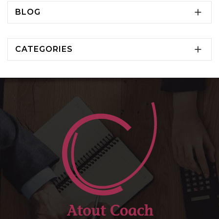

BLOG

CATEGORIES