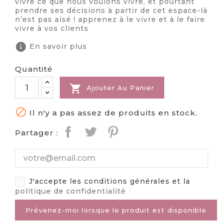
vivre ce que nous voulons vivre, et pourtant
prendre ses décisions à partir de cet espace-là
n’est pas aisé ! apprenez à le vivre et à le faire
vivre à vos clients
info
En savoir plus
Quantité

Ajouter Au Panier

Il n'y a pas assez de produits en stock.
Partager :
J'accepte les conditions générales et la
politique de confidentialité
Prévenez-moi lorsque le produit est disponible